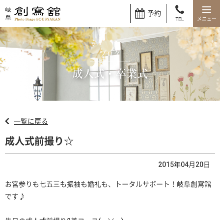
予約
TEL
ブログ
成人式・卒業式
一覧に戻る
成人式前撮り☆
2015年04月20日
お宮参りも七五三も振袖も婚礼も、トータルサポート！岐阜創寫舘
です♪