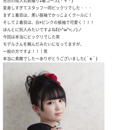
先日の成人式前撮り2着コース(・∀・)
変身しすぎてスタッフ一同ビックリでした・・・
まず１着目は、黒い振袖でかっこよくクールに！
そして２着目は、白×ピンクの振袖で可愛く！！！
ほんとに別人みたいですよねΣ(=°ω°=;ノ)ノ
今回は本当にビックリでした笑
モデルさんを頼んだみたいになってますが、
一般の方ですよ！！！笑
本当に素敵でした～ありがとうございました(＾ε＾)