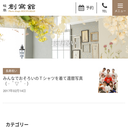
予約
TEL
ブログ
長寿祝い
長寿祝い
みんなでおそろいのＴシャツを着て還暦写真
（‐＾▽＾‐）
2017年02月14日
カテゴリー