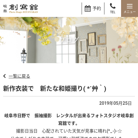
予約
TEL
ブログ
一覧に戻る
新作衣装で 新たな和姫撮り( *´艸｀)
2019年05月25日
岐阜市日野で 振袖撮影 レンタルが出来るフォトスタジオ岐阜創
寫舘です。
撮影日当日 心配されていた天気が見事に晴れ(^_-)-☆