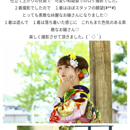
仕立て上がりの衣装で 可愛い和姫姿でのロケ撮影でした。
２着撮影でしたので １着はほぼスタッフの願望(#^^#)
とっても素敵な綺麗なお嬢さんになりました♡
１着は遊んで １着は落ち着いた感じに これもまた色気のある素
敵なお嬢さん♡
楽しく撮影させて頂きました。(＾◇＾)