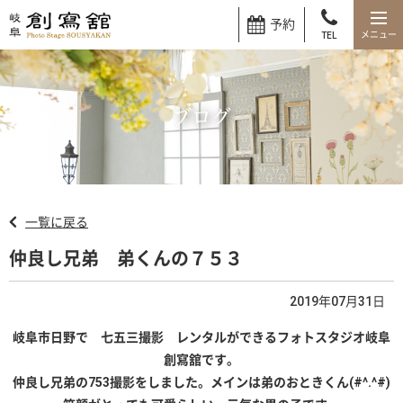
予約
TEL
ブログ
一覧に戻る
仲良し兄弟 弟くんの７５３
2019年07月31日
岐阜市日野で 七五三撮影 レンタルができるフォトスタジオ岐阜
創寫舘です。
仲良し兄弟の753撮影をしました。メインは弟のおときくん(#^.^#)