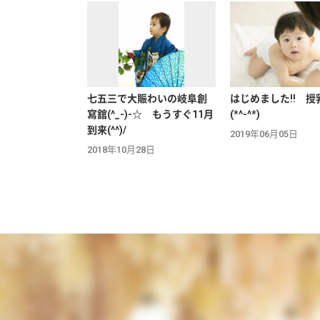
七五三で大賑わいの岐阜創
はじめました!! 授
寫舘(^_-)-☆ もうすぐ11月
(*^-^*)
到来(^^)/
2019年06月05日
2018年10月28日