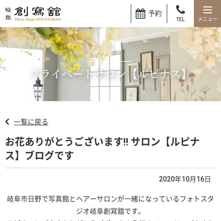
予約
TEL
ブログ
プライベートサロン【ルピナス】
一覧に戻る
お花ありがとうございます‼️ サロン【ルピナ
ス】ブログです
2020年10月16日
岐阜市日野で写真館とヘアーサロンが一緒になっているフォトスタ
ジオ岐阜創寫舘です。