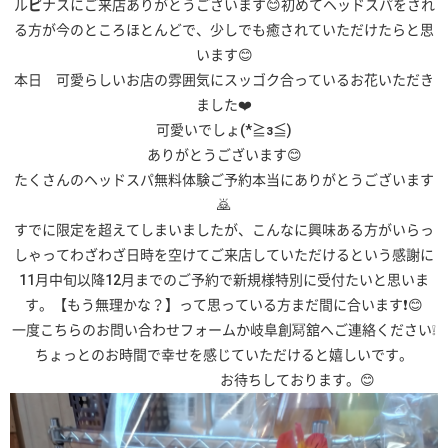
ル
ピ
ナスにご来店ありがとうございます😊初めてヘッドスパをされ
る方が今のところほとんどで、少しでも癒されていただけたらと思
います😊
本日 可愛らしいお店の雰囲気にスッゴク合っているお花いただき
ました❤️
可愛いでしょ(*≧з≦)
ありがとうございます😊
たくさんのヘッドスパ無料体験ご予約本当にありがとうございます
🙇
すでに限定を超えてしまいましたが、こんなに興味ある方がいらっ
しゃってわざわざ日時を空けてご来店していただけるという感謝に
11月中旬以降12月までのご予約で新規様特別に受付たいと思いま
す。【もう無理かな？】って思っている方まだ間に合います❗😊
一度こちらのお問い合わせフォームか岐阜創冩舘へご連絡ください❕
ちょっとのお時間で幸せを感じていただけると嬉しいです。
お待ちしております。😊