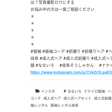
は？写真撮影だけにする
お悩み中の方は一度ご相談ください
＊
＊
＊
＊
＊
#振袖 #振袖コーデ #前撮り #前撮りヘア 
岐阜 #成人式ヘア #成人式前撮り #成人式ヘ
舘 #なないろ #岐阜そうしゃかん #ナナ
https://www.instagram.com/p/CVe2rQLpqEO
インスタ
なないろ
ナナイロ振袖
ヘ
コーテ
成人式ヘア
成人式ヘアセット
成人式前撮
袖レンタル
振袖レンタル岐阜