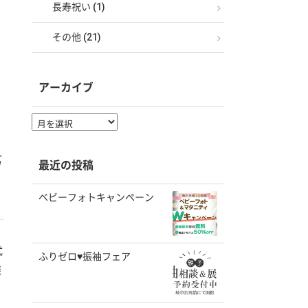
長寿祝い (1)
その他 (21)
アーカイブ
ア
ー
カ
イ
冩
最近の投稿
ブ
ベビーフォトキャンペーン
式
ふりゼロ♥振袖フェア
振