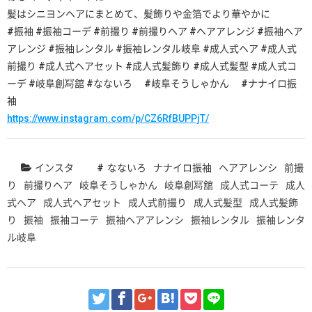
髪はシニヨンヘアにまとめて、髪飾りや金箔でより華やかに
#振袖 #振袖コーデ #前撮り #前撮りヘア #ヘアアレンジ #振袖ヘア
アレンジ #振袖レンタル #振袖レンタル岐阜 #成人式ヘア #成人式
前撮り #成人式ヘアセット #成人式髪飾り #成人式髪型 #成人式コ
ーデ #岐阜創冩舘 #なないろ #岐阜そうしゃかん #ナナイロ振
袖
https://www.instagram.com/p/CZ6RfBUPPjT/
インスタ
なないろ
ナナイロ振袖
ヘアアレンシ
前撮
り
前撮りヘア
岐阜そうしゃかん
岐阜創冩舘
成人式コーテ
成人
式ヘア
成人式ヘアセット
成人式前撮り
成人式髪型
成人式髪飾
り
振袖
振袖コーテ
振袖ヘアアレンシ
振袖レンタル
振袖レンタ
ル岐阜