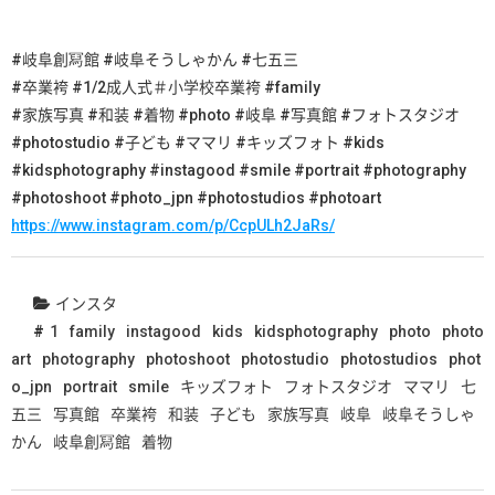
#岐阜創冩館 #岐阜そうしゃかん #七五三
#卒業袴 #1/2成人式＃小学校卒業袴 #family
#家族写真 #和装 #着物 #photo #岐阜 #写真館 #フォトスタジオ
#photostudio #子ども #ママリ #キッズフォト #kids
#kidsphotography #instagood #smile #portrait #photography
#photoshoot #photo_jpn #photostudios #photoart
https://www.instagram.com/p/CcpULh2JaRs/
インスタ
1
family
instagood
kids
kidsphotography
photo
photo
art
photography
photoshoot
photostudio
photostudios
phot
o_jpn
portrait
smile
キッズフォト
フォトスタジオ
ママリ
七
五三
写真館
卒業袴
和装
子ども
家族写真
岐阜
岐阜そうしゃ
かん
岐阜創冩館
着物