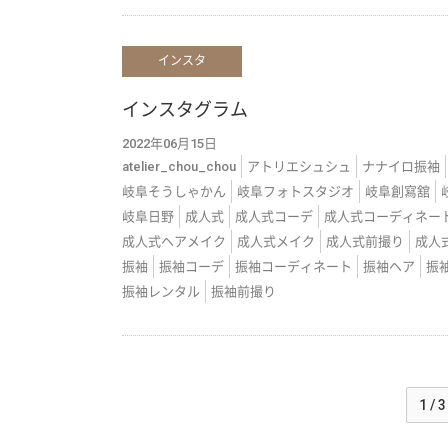
インスタ
インスタグラム
2022年06月15日
atelier_chou_chou
アトリエシュシュ
ナナイロ振袖
岐阜そうしゃかん
岐阜フォトスタジオ
岐阜創寫舘
岐阜日野
成人式
成人式コーデ
成人式コーディネー
成人式ヘアメイク
成人式メイク
成人式前撮り
成人
振袖
振袖コーデ
振袖コーディネート
振袖ヘア
振
振袖レンタル
振袖前撮り
1 / 3