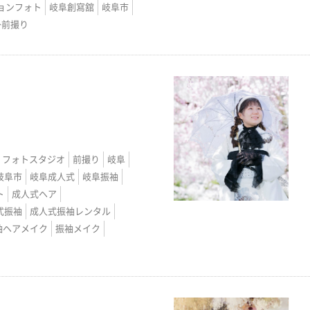
ョンフォト
岐阜創寫舘
岐阜市
掛前撮り
フォトスタジオ
前撮り
岐阜
岐阜市
岐阜成人式
岐阜振袖
ト
成人式ヘア
式振袖
成人式振袖レンタル
袖ヘアメイク
振袖メイク