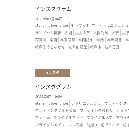
インスタグラム
2022年07月04日
atelier_chou_chou
もうすぐ1年生
アトリエシュシュ
ランドセル撮影
入園
入園入学
入園記念
入学
入
写真館
卒園
卒園写真
卒園記念
卒業
卒業記念
卒
岐阜そうしゃかん
岐阜創寫舘
岐阜市
岐阜日野
インスタ
インスタグラム
2022年07月04日
atelier_chou_chou
アトリエシュシュ
ウェディング
ウェディングフォト岐阜
ウェディング後撮り
フォト
フォト婚
ブライダルフォト
ブライダルヘア
ブライ
ブライダルメイク
プレ花嫁
前撮り
前撮りヘア
前