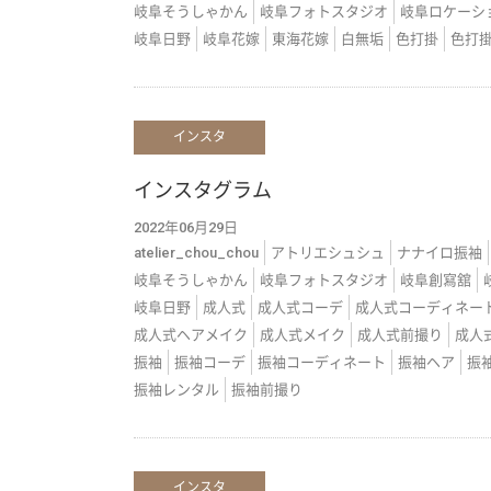
岐阜そうしゃかん
岐阜フォトスタジオ
岐阜ロケーシ
岐阜日野
岐阜花嫁
東海花嫁
白無垢
色打掛
色打
インスタ
インスタグラム
2022年06月29日
atelier_chou_chou
アトリエシュシュ
ナナイロ振袖
岐阜そうしゃかん
岐阜フォトスタジオ
岐阜創寫舘
岐阜日野
成人式
成人式コーデ
成人式コーディネー
成人式ヘアメイク
成人式メイク
成人式前撮り
成人
振袖
振袖コーデ
振袖コーディネート
振袖ヘア
振
振袖レンタル
振袖前撮り
インスタ