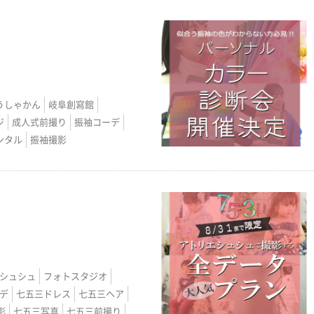
うしゃかん
岐阜創寫館
ジ
成人式前撮り
振袖コーデ
ンタル
振袖撮影
シュシュ
フォトスタジオ
デ
七五三ドレス
七五三ヘア
影
七五三写真
七五三前撮り