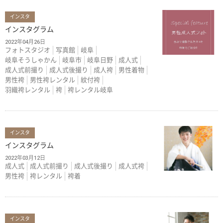
インスタ
インスタグラム
2022年04月26日
フォトスタジオ
写真館
岐阜
岐阜そうしゃかん
岐阜市
岐阜日野
成人式
成人式前撮り
成人式後撮り
成人袴
男性着物
男性袴
男性袴レンタル
紋付袴
羽織袴レンタル
袴
袴レンタル岐阜
インスタ
インスタグラム
2022年03月12日
成人式
成人式前撮り
成人式後撮り
成人式袴
男性袴
袴レンタル
袴着
インスタ