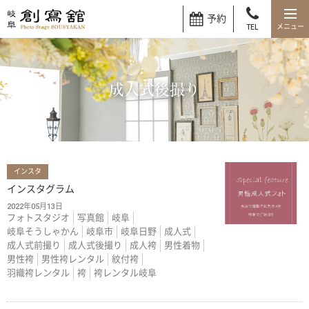
予約
TEL
成人式後撮り
インスタ
インスタグラム
2022年05月13日
フォトスタジオ
写真館
岐阜
岐阜そうしゃかん
岐阜市
岐阜日野
成人式
成人式前撮り
成人式後撮り
成人袴
男性着物
男性袴
男性袴レンタル
紋付袴
羽織袴レンタル
袴
袴レンタル岐阜