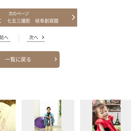
く 七五三撮影 岐阜創寫舘
前へ
次へ
一覧に戻る