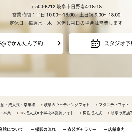
〒500-8212 岐阜市日野南4-18-18
営業時間：平日 10:00～18:00／土日祝 9:00～18:00
定休日：毎週水・木 ※但し祝日の場合は営業します
NE@でかんたん予約
スタジオ予
振袖・成人式・卒業袴
岐阜のウェディングフォト
マタニティフォト
・卒業
1/2成人式&小学校卒業袴フォト
男性成人式
岐阜の家族
寫舘について
撮影の流れ
衣装ギャラリー
店舗案内