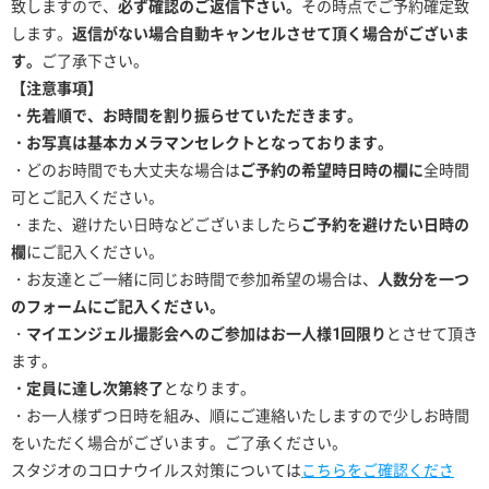
致しますので、
必ず確認のご返信下さい。
その時点でご予約確定致
します。
返信がない場合自動キャンセルさせて頂く場合がございま
す。
ご了承下さい。
【注意事項】
・
先着順で、お時間を割り振らせていただきます。
・お写真は基本カメラマンセレクトとなっております。
・どのお時間でも大丈夫な場合は
ご予約の希望時日時の欄に
全時間
可とご記入ください。
・また、避けたい日時などございましたら
ご予約を避けたい日時の
欄
にご記入ください。
・お友達とご一緒に同じお時間で参加希望の場合は、
人数分を一つ
のフォームにご記入ください。
・
マイエンジェル撮影会へのご参加はお一人様1回限り
とさせて頂き
ます。
・定員に達し次第終了
となります。
・お一人様ずつ日時を組み、順にご連絡いたしますので少しお時間
をいただく場合がございます。ご了承ください。
スタジオのコロナウイルス対策については
こちらをご確認くださ