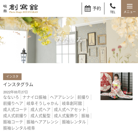
予約
TEL
なないろ
インスタ
インスタグラム
2022年03月27日
なないろ
ナナイロ振袖
ヘアアレンシ
前撮り
前撮りヘア
岐阜そうしゃかん
岐阜創冩舘
成人式コーテ
成人式ヘア
成人式ヘアセット
成人式前撮り
成人式髪型
成人式髪飾り
振袖
振袖コーテ
振袖ヘアアレンシ
振袖レンタル
振袖レンタル岐阜