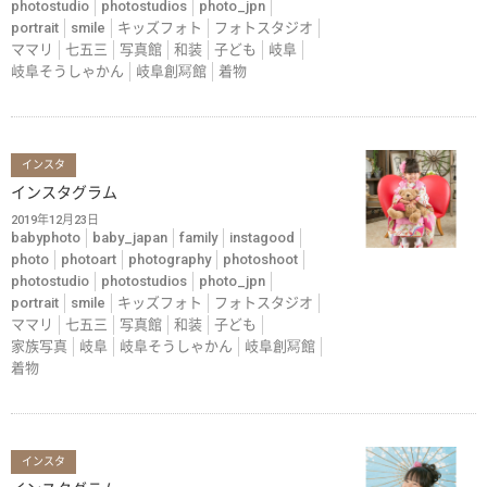
photostudio
photostudios
photo_jpn
portrait
smile
キッズフォト
フォトスタジオ
ママリ
七五三
写真館
和装
子ども
岐阜
岐阜そうしゃかん
岐阜創冩館
着物
インスタ
インスタグラム
2019年12月23日
babyphoto
baby_japan
family
instagood
photo
photoart
photography
photoshoot
photostudio
photostudios
photo_jpn
portrait
smile
キッズフォト
フォトスタジオ
ママリ
七五三
写真館
和装
子ども
家族写真
岐阜
岐阜そうしゃかん
岐阜創冩館
着物
インスタ