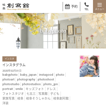
予約
TEL
babyphoto
インスタ
インスタグラム
2020年02月01日
babyphoto
baby_japan
instagood
photo
photoart
photography
photoshoot
photostudio
photostudios
photo_jpn
portrait
smile
キッズフォト
ドレス
フォトスタジオ
七五三
写真館
子ども
家族写真
岐阜
岐阜そうしゃかん
岐阜創冩館
洋装