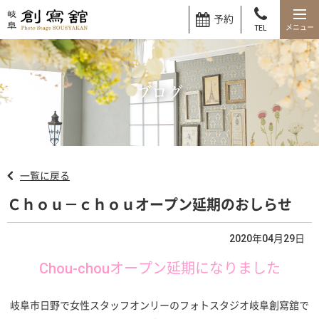
予約
TEL
ブログ
一覧に戻る
Ｃｈｏｕ－ｃｈｏｕオープン延期のおしらせ
2020年04月29日
Chou-chouオープン延期になりました
岐阜市日野で女性スタッフオンリーのフォトスタジオ岐阜創寫舘で