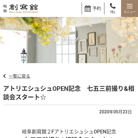
予約
TEL
ブログ
一覧に戻る
アトリエシュシュOPEN記念 七五三前撮り&相
談会スタート☆
2020年05月23日
岐阜創寫舘２FアトリエシュシュOPEN記念