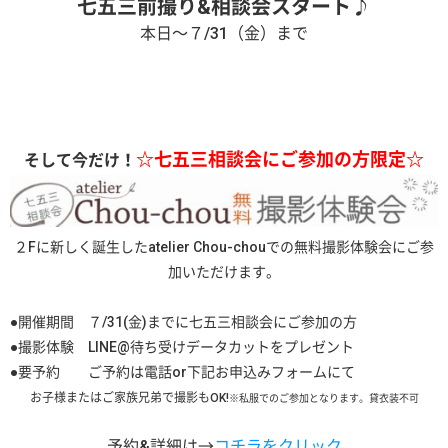
七五三前撮り&相談会スタート♪
本日～７/31（金）まで
☆七五三相談会にご参加の方限定☆
そして今だけ！
２Fに新しく誕生したatelier Chou-chouでの無料撮影体験会にご参
加いただけます。
●開催期間 ７/31(金)までに七五三相談会にご参加の方
●撮影体験 LINE@待ち受けデータカットをプレゼント
●要予約 ご予約は電話or下記お申込みフォームにて
お子様またはご家族兄弟で撮影もOK!
※私服でのご参加となります。貸衣装不可
予約&詳細は→
コチラをクリック